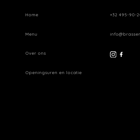
Home
+32 495-90-2
Menu
info@brasser
Over ons
Openingsuren en locatie
Recensies
BEDRIJFS
Vacatures
BTW: BE0849 0
Cadeaubon