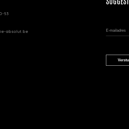
SUGGEST
0-53
ie-absolut.be
GEGEVENS
50 797